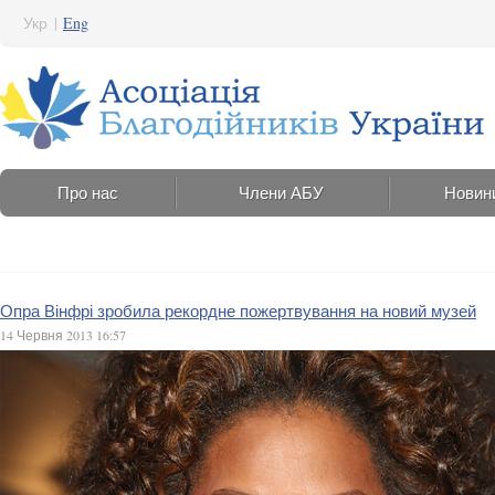
Укр
|
Eng
Про нас
Члени АБУ
Новин
Опра Вінфрі зробила рекордне пожертвування на новий музей
14 Червня 2013 16:57