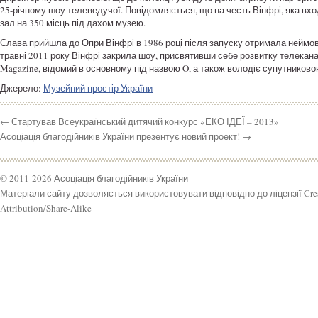
25-річному шоу телеведучої. Повідомляється, що на честь Вінфрі, яка вхо
зал на 350 місць під дахом музею.
Слава прийшла до Опри Вінфрі в 1986 році після запуску отримала неймов
травні 2011 року Вінфрі закрила шоу, присвятивши себе розвитку телеканал
Magazine, відомий в основному під назвою O, а також володіє супутниково
Джерело:
Музейний простір України
←
Стартував Всеукраїнський дитячий конкурс «ЕКО ІДЕЇ – 2013»
Асоціація благодійників України презентує новий проект!
→
© 2011-2026 Асоціація благодійників України
Матеріали сайту дозволяється використовувати відповідно до ліцензії Cr
Attribution/Share-Alike