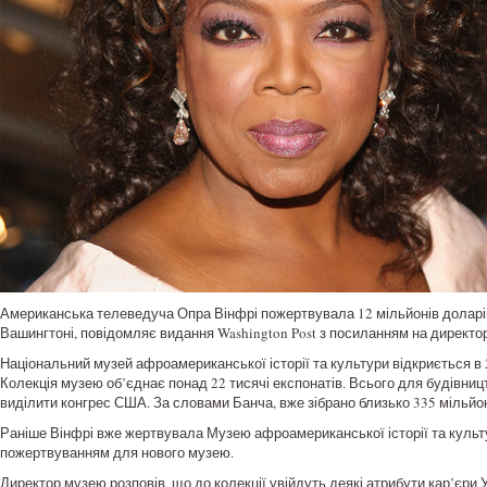
Американська телеведуча Опра Вінфрі пожертвувала 12 мільйонів доларів
Вашингтоні, повідомляє видання Washington Post з посиланням на директор
Національний музей афроамериканської історії та культури відкриється в 2
Колекція музею об’єднає понад 22 тисячі експонатів. Всього для будівниц
виділити конгрес США. За словами Банча, вже зібрано близько 335 мільйон
Раніше Вінфрі вже жертвувала Музею афроамериканської історії та культу
пожертвуванням для нового музею.
Директор музею розповів, що до колекції увійдуть деякі атрибути кар’єри 