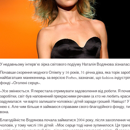
У недавньому інтерв’ю зірка світового подіуму Наталія Водянова зізналас
Почавши скорення модного Олімпу у 16 років, 31-річна діва, яка торік заро
найбагатших манекенниць за версією Forbes, зазначає, що fashion-індустрі
фонді «Оголені серця».
«Усе змінюється. Я перестала отримувати задоволення від роботи. Я почин
заробітки, світ був наповнений прекрасними речами (а хто не любить красив
задумалася: чи варто залишати чоловіка і дітей заради грошей. Навіщо? У
нею є. Але чим більше я займаюся справами свого благодійного фонду, т
вона.
Благодійністю Водянова почала займатися 2004 року, після захоплення ч
чоловік, у тому числі 186 дітей: «Моє серце тоді наче зупинилося. Ця траге