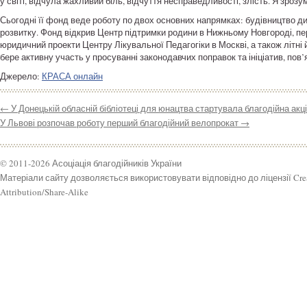
у світі, відчула жахливий біль, відчуття несправедливості, злість. Я зроз
Сьогодні її фонд веде роботу по двох основних напрямках: будівництво дит
розвитку. Фонд відкрив Центр підтримки родини в Нижньому Новгороді, пе
юридичний проекти Центру Лікувальної Педагогіки в Москві, а також літні 
бере активну участь у просуванні законодавчих поправок та ініціатив, пов’
Джерело:
КРАСА онлайн
←
У Донецькій обласній бібліотеці для юнацтва стартувала благодійна акц
У Львові розпочав роботу перший благодійний велопрокат
→
© 2011-2026 Асоціація благодійників України
Матеріали сайту дозволяється використовувати відповідно до ліцензії Cr
Attribution/Share-Alike