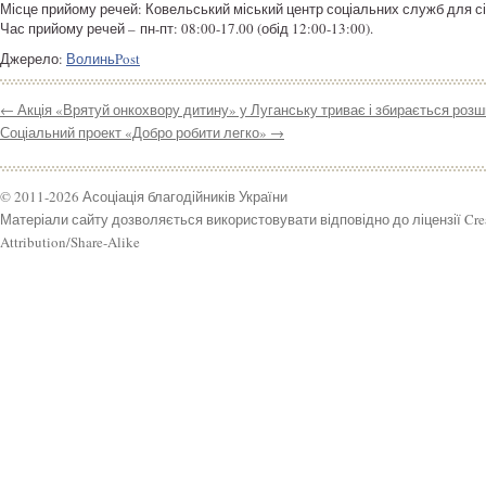
Місце прийому речей: Ковельський міський центр соціальних служб для сім’
Час прийому речей – пн-пт: 08:00-17.00 (обід 12:00-13:00).
Джерело:
ВолиньPost
←
Акція «Врятуй онкохвору дитину» у Луганську триває і збирається розш
Соціальний проект «Добро робити легко»
→
© 2011-2026 Асоціація благодійників України
Матеріали сайту дозволяється використовувати відповідно до ліцензії Cr
Attribution/Share-Alike