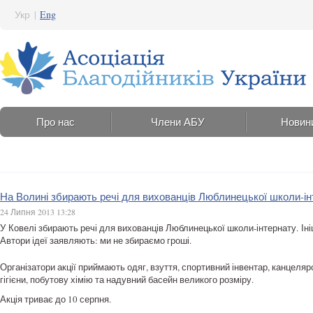
Укр
|
Eng
Про нас
Члени АБУ
Новин
На Волині збирають речі для вихованців Люблинецької школи-ін
24 Липня 2013 13:28
У Ковелі збирають речі для вихованців Люблинецької школи-інтернату. Іні
Автори ідеї заявляють: ми не збираємо гроші.
Організатори акції приймають одяг, взуття, спортивний інвентар, канцелярс
гігієни, побутову хімію та надувний басейн великого розміру.
Акція триває до 10 серпня.