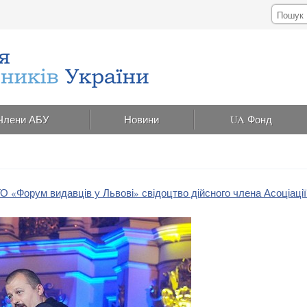
Члени АБУ
Новини
UA Фонд
«Форум видавців у Львові» свідоцтво дійсного члена Асоціації 