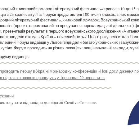
ародний книжковий ярмарок і літературний фестиваль» триває з 10 до 15 в
вців з 23 країн світу. На Форумі представлені 100 тисяч книжок, з них майже
родний літературний фестиваль, книжковий ярмарок, Всеукраїнський кон
нсліт» (проект, спрямований на просування перекладацької діяльності) ф
ики, презентація результатів першого всеукраїнського дослідження «Читання 
лі введено статус «Країна – почесний гість». Цього року нею стала Пол
Ювілейний Форум видавців у Львові відвідали багато українських і зарубіжн
скусіях. Форум проходить на різних локаціях: вищі навчальні заклади, музеї
Форуму видавців
роводить першу в Україні міжнародну конференцію «Нові дослідження пре
ію під такою назвою проведуть у Тернополі 29 вересня
→
 України
истовувати відповідно до ліцензії Creative Commons