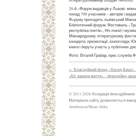
літературознавець Богдан Тихолоз.
20-й «Форум видавців у Львові: міжн
понад 700 учасників – авторів і вида
Фoруму проходять львівський Міжна
Бібліотечний форум, Фестиваль «Тра
республіка поетів», Ніч поезії і муз
Міжнародному літературному фестива
концерти, презентації, кіноогляди. 
книги і беруть участь у публічних ди
Фото: Віталій Грабар, прес-служба 
←
Благодійний фонд «Хесед Бешт» п
«Біг заради життя» – благодійну акц
© 2011-2026 Асоціація благодійників
Матеріали сайту дозволяється викор
Attribution/Share-Alike