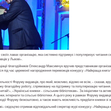
у своїх лавах організацію, яка системно підтримує і популяризує читання с
вців у Львові».
ціації благодійників Олександр Максимчук вручив представникам організац
лася під час церемонії нагородження переможців конкурсу «Найкраща книга
яльності Форуму видавців, про який, можливо, відомо не всім, – сказав, в
 благодійну роботу, спрямовану на підтримку та популяризацію читання. В
итай!», «Українські книжки – сільським бібліотекам». За ініціативи та акти
нки, інтернати та сільські бібліотеки. А цього року в рамках Форуму видав
 події Форуму безкоштовно, а також мають можливість придбати книжки зі 
ові» свідоцтво отримав відповідальний секретар журі конкурсу «Найкраща 