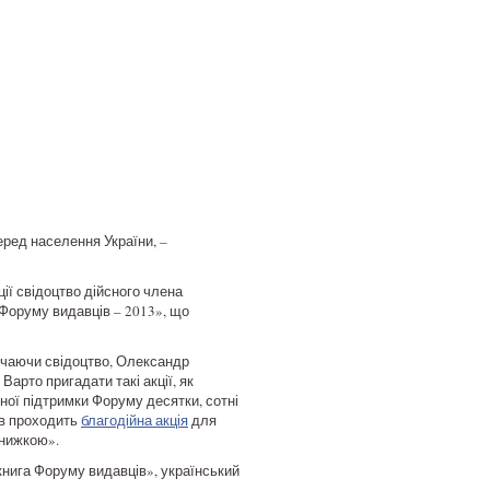
еред населення України, –
ії свідоцтво дійсного члена
 Форуму видавців – 2013», що
ручаючи свідоцтво, Олександр
арто пригадати такі акції, як
вної підтримки Форуму десятки, сотні
ців проходить
благодійна акція
для
знижкою».
книга Форуму видавців», український