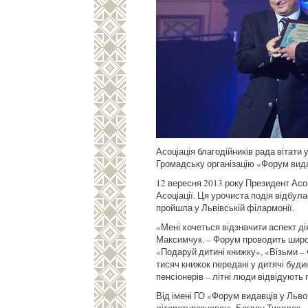
Асоціація благодійників рада вітати 
Громадську організацію «Форум вида
12 вересня 2013 року Президент Асо
Асоціації. Ця урочиста подія відбу
пройшла у Львівській філармонії.
«Мені хочеться відзначити аспект ді
Максимчук. – Форум проводить широку
«Подаруй дитині книжку», «Візьми – ч
тисяч книжок передані у дитячі буди
пенсіонерів – літні люди відвідують
Від імені ГО «Форум видавців у Льв