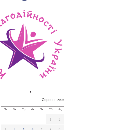
Серпень 2026
Пн
Вт
Ср
Чт
Пт
Сб
Нд
1
2
3
4
5
6
7
8
9