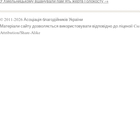
У Хмельницькому вшанували пам’ять жертв Голокосту
→
© 2011-2026 Асоціація благодійників України
Матеріали сайту дозволяється використовувати відповідно до ліцензії Cr
Attribution/Share-Alike