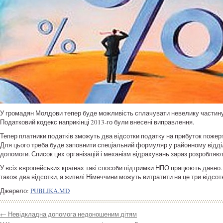
У громадян Молдови тепер буде можливість сплачувати невелику частину п
Податковий кодекс наприкінці 2013-го були внесені виправлення.
Тепер платники податків зможуть два відсотки податку на прибуток пожер
Для цього треба буде заповнити спеціальний формуляр у районному відділе
допомоги. Список цих організацій і механізм відрахувань зараз розробляють
У всіх європейських країнах такі способи підтримки НПО працюють давно.
також два відсотки, а жителі Німеччини можуть витратити на це три відсот
Джерело:
PUBLIKA.MD
←
Невідкладна допомога недоношеним дітям