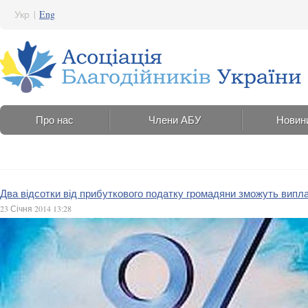
Укр
|
Eng
Про нас
Члени АБУ
Новин
Два відсотки від прибуткового податку громадяни зможуть випла
23 Січня 2014 13:28