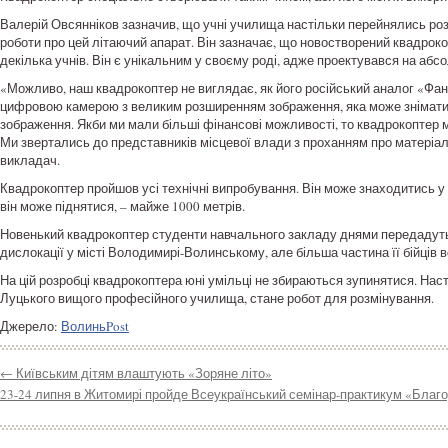
Валерій Овсянніков зазначив, що учні училища настільки перейнялись роз
роботи про цей літаючий апарат. Він зазначає, що новостворений квадроко
декілька учнів. Він є унікальним у своєму роді, адже проектувався на абс
«Можливо, наш квадрокоптер не виглядає, як його російський аналог «Фан
цифровою камерою з великим розширенням зображення, яка може знімати як
зображення. Якби ми мали більші фінансові можливості, то квадрокоптер
Ми звертались до представників місцевої влади з проханням про матеріал
викладач.
Квадрокоптер пройшов усі технічні випробування. Він може знаходитись у п
він може піднятися, – майже 1000 метрів.
Новенький квадрокоптер студенти навчального закладу днями передадуть б
дислокації у місті Володимирі-Волинському, але більша частина її бійців в
На цій розробці квадрокоптера юні умільці не збираються зупинятися. Нас
Луцького вищого професійного училища, стане робот для розмінування.
Джерело:
ВолиньPost
←
Київським дітям влаштують «Зоряне літо»
23-24 липня в Житомирі пройде Всеукраїнський семінар-практикум «Благод