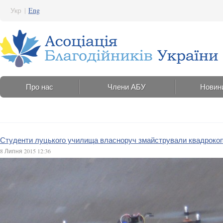
Укр
|
Eng
Про нас
Члени АБУ
Новин
Студенти луцького училища власноруч змайстрували квадрокоп
8 Липня 2015 12:36