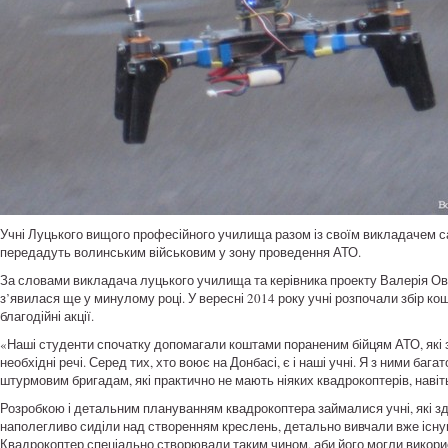
Учні Луцького вищого професійного училища разом із своїм викладачем 
передадуть волинським військовим у зону проведення АТО.
За словами викладача луцького училища та керівника проекту Валерія Ов
з’явилася ще у минулому році. У вересні 2014 року учні розпочали збір к
благодійні акції.
«Наші студенти спочатку допомагали коштами пораненим бійцям АТО, які зн
необхідні речі. Серед тих, хто воює на Донбасі, є і наші учні. Я з ними баг
штурмовим бригадам, які практично не мають ніяких квадрокоптерів, наві
Розробкою і детальним плануванням квадрокоптера займалися учні, які з
наполегливо сиділи над створенням креслень, детально вивчали вже існую
Квадрокоптер спеціально створювали таким чином, аби його могли використ