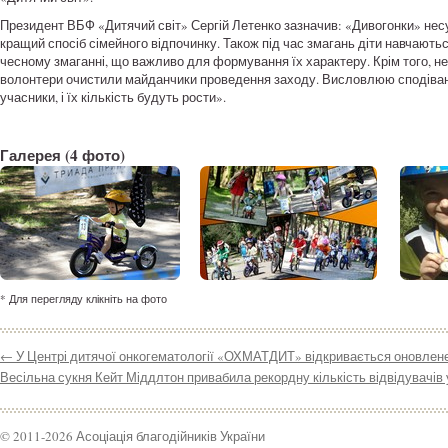
Президент ВБФ «Дитячий світ» Сергій Летенко зазначив: «Дивогонки» несуть
кращий спосіб сімейного відпочинку. Також під час змагань діти навчають
чесному змаганні, що важливо для формування їх характеру. Крім того, н
волонтери очистили майданчики проведення заходу. Висловлюю сподівання
учасники, і їх кількість будуть рости».
Галерея
(4 фото)
* Для перегляду клікніть на фото
←
У Центрі дитячої онкогематології «ОХМАТДИТ» відкривається оновлене в
Весільна сукня Кейт Міддлтон привабила рекордну кількість відвідувачів
© 2011-2026 Асоціація благодійників України