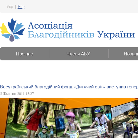
Укр
|
Eng
Про нас
Члени АБУ
Новин
Всеукраїнський благодійний фонд «Дитячий світ» виступив ген
5 Жовтня 2011 13:27