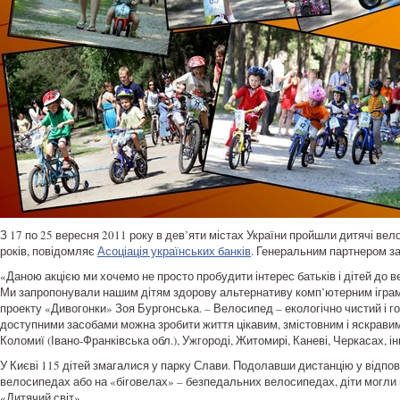
З 17 по 25 вересня 2011 року в дев’яти містах України пройшли дитячі вело
років, повідомляє
Асоціація українських банків
. Генеральним партнером з
«Даною акцією ми хочемо не просто пробудити інтерес батьків і дітей до в
Ми запропонували нашим дітям здорову альтернативу комп’ютерним іграм і
проекту «Дивогонки» Зоя Бургонська. – Велосипед – екологічно чистий і 
доступними засобами можна зробити життя цікавим, змістовним і яскравим. 
Коломиї (Івано-Франківська обл.), Ужгороді, Житомирі, Каневі, Черкасах, і
У Києві 115 дітей змагалися у парку Слави. Подолавши дистанцію у відпові
велосипедах або на «біговелах» – безпедальних велосипедах, діти могли
«Дитячий світ».