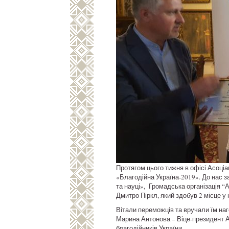
Протягом цього тижня в офісі Асоціа
«Благодійна Україна-2019». До нас з
та науці», Громадська організація “А
Дмитро Піркл, який здобув 2 місце у 
Вітали переможців та вручали їм наг
Марина Антонова – Віце-президент Ас
благодійників України.