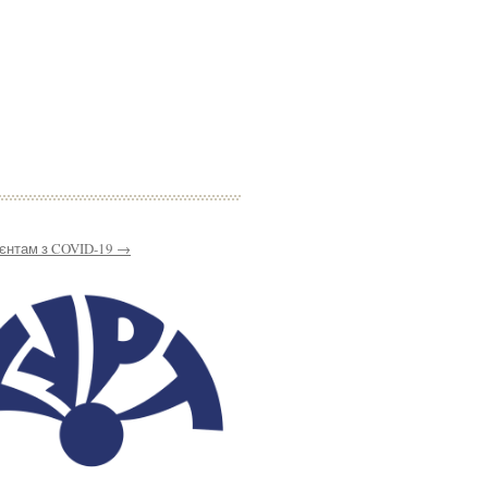
ієнтам з COVID-19
→