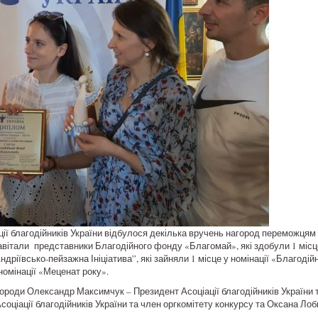
ції благодійників України відбулося декілька вручень нагород переможцям
авітали представники Благодійного фонду «Благомай», які здобули 1 місце 
ндріївсько-пейзажна Ініціатива”, які зайняли 1 місце у номінації «Благодійн
номінації «Меценат року».
ороди Олександр Максимчук – Президент Асоціації благодійників України т
оціації благодійників України та член оргкомітету конкурсу та Оксана Лоб