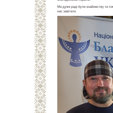
Ми дуже раді були знайомству та том
нас завітати.