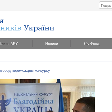
Члени АБУ
Новини
UA Фонд
нагород переможцям конкурсу