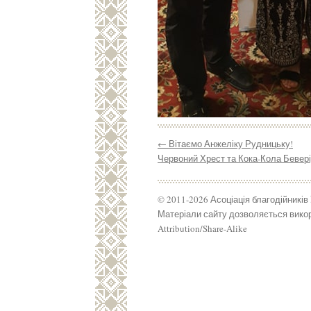
←
Вітаємо Анжеліку Рудницьку!
Червоний Хрест та Кока-Кола Бевері
© 2011-2026 Асоціація благодійників
Матеріали сайту дозволяється викор
Attribution/Share-Alike