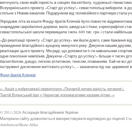
виточують свою майстерність в секціях баскетболу, художньої гімнастики,
Всеукраїнського проекту «Старт до успіху!» севастопольці вибороли в до
спільно з Новим каналом. Подарунком від телевізійного партнера стала 
Упродовж літа за кошти Фонду братів Кличків було повністю відремонто
знаряддям (акробатичні доріжки, мати, шведські стінки, хореографічні стан
севастопольської школи перевищили 1млн. 600 тис. грн. і стали найбільшими
«До реалізації проекту «Старт до успіху» ми йшли довго, саме бажання ві
проведення благодійного аукціону минулого року. Дякуючи нашим друзям, я
реалізацію цього проекту. Ми раді, що допомогли 6-ти навчальним спорти
одне покоління чемпіонів. Дякуючи «Старту до успіху!» більше 4 тисяч ді
баскетболом, дзюдо, легкою атлетикою, тенісом, плаванням. Хай не всі діт
інструмент досягнення життєвого успіху!», – зазначила під час церемонії 
Фонд братів Кличків
←
Акція з доброчинної передплати «Подаруй дитині радість читання!»
Третій Віденський бал у Чернігові допомагатиме хворим дітям
→
© 2011-2026 Асоціація благодійників України
Матеріали сайту дозволяється використовувати відповідно до ліцензії Cr
Attribution/Share-Alike