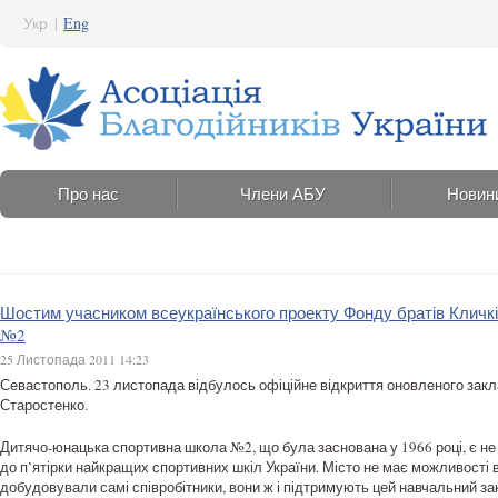
Укр
|
Eng
Про нас
Члени АБУ
Новин
Шостим учасником всеукраїнського проекту Фонду братів Кличкі
№2
25 Листопада 2011 14:23
Севастополь. 23 листопада відбулось офіційне відкриття оновленого закла
Старостенко.
Дитячо-юнацька спортивна школа №2, що була заснована у 1966 році, є не
до п’ятірки найкращих спортивних шкіл України. Місто не має можливості
добудовували самі співробітники, вони ж і підтримують цей навчальний з