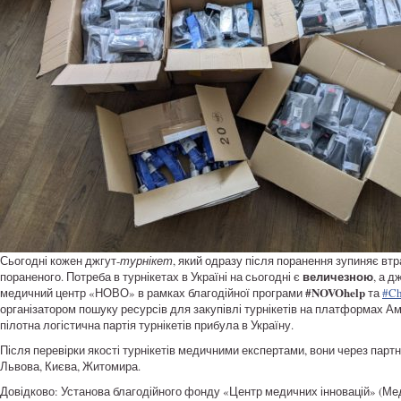
Сьогодні кожен джгут-
турнікет
, який одразу після поранення зупиняє втр
величезною
пораненого. Потреба в турнікетах в Україні на сьогодні є
, а 
#
NOVOhelp
медичний центр «НОВО» в рамках благодійної програми
та
#Ch
організатором пошуку ресурсів для закупівлі турнікетів на платформах Ам
пілотна логістична партія турнікетів прибула в Україну.
Після перевірки якості турнікетів медичними експертами, вони через парт
Львова, Києва, Житомира.
Довідково: Установа благодійного фонду «Центр медичних інновацій» (Ме