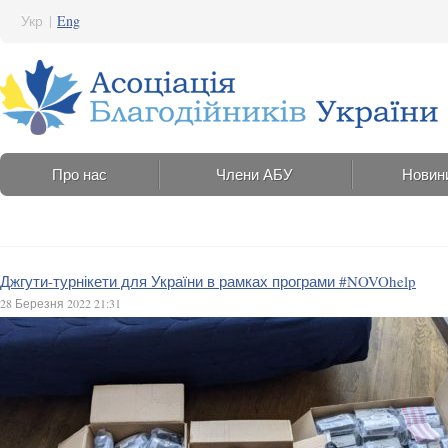
Укр
|
Eng
Про нас
Члени АБУ
Новин
Джгути-турнікети для України в рамках програми #NOVOhelp
28 Березня 2022 21:31