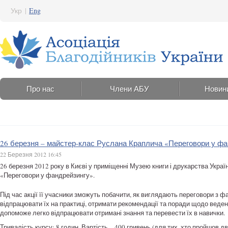
Укр
|
Eng
Про нас
Члени АБУ
Новин
26 березня – майстер-клас Руслана Краплича «Переговори у ф
22 Березня 2012 16:45
26 березня 2012 року в Києві у приміщенні Музею книги і друкарства Украї
«Переговори у фандрейзингу».
Під час акції її учасники зможуть побачити, як виглядають переговори з ф
відпрацювати їх на практиці, отримати рекомендації та поради щодо веденн
допоможе легко відпрацювати отримані знання та перевести їх в навички.
Тривалість курсу: 8 годин. Вартість – 400 гривень (для тих, хто пройшов 