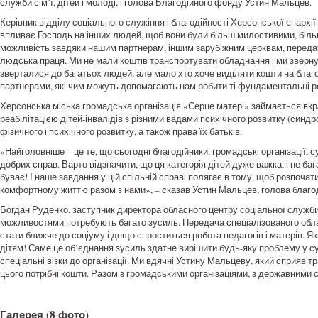
служби сім’ї, дітей і молоді, і голова Благодійного фонду Устин Мальцев.
Керівник відділу соціального служіння і благодійності Херсонської єпархі
впливає Господь на інших людей, щоб вони були більш милостивими, більше
можливість завдяки нашим партнерам, іншим зарубіжним церквам, передати 
людська праця. Ми не мали коштів транспортувати обладнання і ми звер
зверталися до багатьох людей, але мало хто хоче виділяти кошти на благ
партнерами, які чим можуть допомагають нам робити ті фундаментальні ре
Херсонська міська громадська організація «Серце матері» займається вк
реабілітацією дітей-інвалідів з різними вадами психічного розвитку (синд
фізичного і психічного розвитку, а також права їх батьків.
«Найголовніше – це те, що сьогодні благодійники, громадські організації
добрих справ. Варто відзначити, що ця категорія дітей дуже важка, і не ба
буває! І наше завдання у цій спільній справі полягає в тому, щоб розпоча
комфортному життю разом з нами», – сказав Устин Мальцев, голова благо
Богдан Руденко, заступник директора обласного центру соціальної служби с
можливостями потребують багато зусиль. Передача спеціалізованого обла
стати ближче до соціуму і дещо спроститься робота педагогів і матерів. Як
дітям! Саме це об’єднання зусиль здатне вирішити будь-яку проблему у с
спеціальні візки до організації. Ми вдячні Устину Мальцеву, який сприяв 
цього потрібні кошти. Разом з громадськими організаціями, з державними
Галерея
(8 фото)