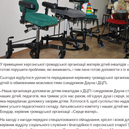
У приміщенні херсонської громадської організації матерів дітей-інвалідів
готові порушити проблеми, які виникають, і тим паче готові допомогти з їх
Сьогодні відбулося урочисте передавання керівнику громадської організаці
дітей із обмеженими можливостями (синдромом Дауна і ДЦП).
«Наша організація допомагає дітям-інвалідам з ДЦП і синдромом Дауна ста
наших дітей, педагогів, яка тримає усіх нас разом, об’єднує душі і серця,
яка передбачає допомогу хворим дітям. Хотілося б, щоб суспільство нада
імені усього педагогічного складу, батьківського комітету і наших дітей м
Бондар, керівник громадської організації «Серце матері».
На заході з нагоди передачі спеціалізованого обладнання, крісел і візків
керівник відділу соціального служіння і благодійності херсонської єпархі