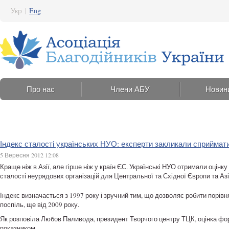
Укр
|
Eng
Про нас
Члени АБУ
Новин
Індекс сталості українських НУО: експерти закликали сприймат
5 Вересня 2012 12:08
Краще ніж в Азії, але гірше ніж у країн ЄС. Українські НУО отримали оцінку
сталості неурядових організацій для Центральної та Східної Європи та Азі
Індекс визначається з 1997 року і зручний тим, що дозволяє робити порівня
поспіль, ще від 2009 року.
Як розповіла Любов Паливода, президент Творчого центру ТЦК, оцінка фо
показником.