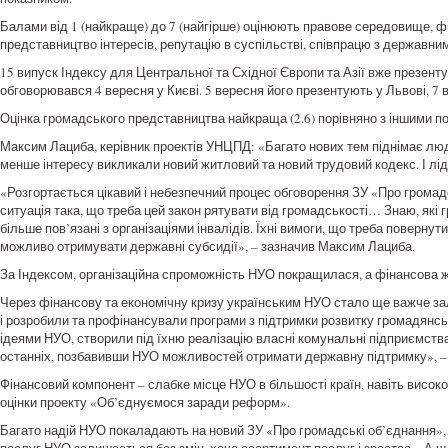
Балами від 1 (найкраще) до 7 (найгірше) оцінюють правове середовище, ф
представництво інтересів, репутацію в суспільстві, співпрацю з державн
15 випуск Індексу для Центральної та Східної Європи та Азії вже презенту
обговорювався 4 вересня у Києві. 5 вересня його презентують у Львові, 7 
Оцінка громадського представництва найкраща (2.6) порівняно з іншими по
Максим Лациба, керівник проектів УНЦПД: «Багато нових тем піднімає люд
менше інтересу викликали новий житловий та новий трудовий кодекс. І ліде
«Розгортається цікавий і небезпечний процес обговорення ЗУ «Про громадс
ситуація така, що треба цей закон рятувати від громадськості… Знаю, які г
більше пов’язані з організаціями інвалідів. Їхні вимоги, що треба повернути
можливо отримувати державні субсидії», – зазначив Максим Лациба.
За Індексом, організаційна спроможність НУО покращилася, а фінансова ж
Через фінансову та економічну кризу українським НУО стало ще важче залу
і розробили та профінансували програми з підтримки розвитку громадянськ
ідеями НУО, створили під їхню реалізацію власні комунальні підприємств
останніх, позбавивши НУО можливостей отримати державну підтримку», – йд
Фінансовий компонент – слабке місце НУО в більшості країн, навіть висок
оцінки проекту «Об’єднуємося заради реформ».
Багато надій НУО покаладають на новий ЗУ «Про громадські об’єднання», я