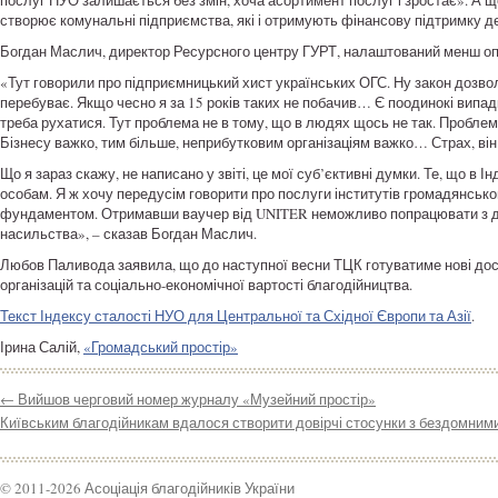
послуг НУО залишається без змін, хоча асортимент послуг і зростає». А щ
створює комунальні підприємства, які і отримують фінансову підтримку д
Богдан Маслич, директор Ресурсного центру ГУРТ, налаштований менш опти
«Тут говорили про підприємницький хист українських ОГС. Ну закон дозвол
перебуває. Якщо чесно я за 15 років таких не побачив… Є поодинокі випад
треба рухатися. Тут проблема не в тому, що в людях щось не так. Проблема
Бізнесу важко, тим більше, неприбутковим організаціям важко… Страх, він 
Що я зараз скажу, не написано у звіті, це мої суб’єктивні думки. Те, що в
особам. Я ж хочу передусім говорити про послуги інститутів громадянсько
фундаментом. Отримавши ваучер від UNITER неможливо попрацювати з ди
насильства», – сказав Богдан Маслич.
Любов Паливода заявила, що до наступної весни ТЦК готуватиме нові до
організацій та соціально-економічної вартості благодійництва.
Текст Індексу сталості НУО для Центральної та Східної Європи та Азії
.
Ірина Салій,
«Громадський простір»
←
Вийшов черговий номер журналу «Музейний простір»
Київським благодійникам вдалося створити довірчі стосунки з бездомним
© 2011-2026 Асоціація благодійників України