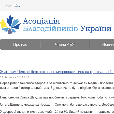
Укр
|
Eng
Про нас
Члени АБУ
Новин
Жителям Черкас безкоштовно вимірювали тиск на центральній п
25 Вересня 2012 11:31
Перевірити стан свого здоров’я безкоштовно. У Черкасах медики провели б
виміряти свій артеріальний тиск. Від охочих не було відбою. Організатори
Пенсіонерка Ольга Швидка має проблеми із серцем. Тож, коли побачила ме
Ольга Швидка, мешканка Черкас: – Оно меня больше расстроило. Вообще я
У здорової людини тиск, зазвичай, 120 на 80. Вищий показник – перша озна