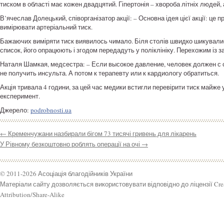
тиском в області має кожен двадцятий. Гіпертонія – хвороба літніх людей
В’ячеслав Долецький, співорганізатор акції: – Основна ідея цієї акції: це 
вимірювати артеріальний тиск.
Бажаючих виміряти тиск виявилось чимало. Біля столів швидко шикувались 
список, його опрацюють і згодом передадуть у поліклініку. Перехожим із 
Наталя Шамкая, медсестра: – Если высокое давление, человек должен с с
не получить инсульта. А потом к терапевту или к кардиологу обратиться.
Акція тривала 4 години, за цей час медики встигли перевірити тиск майже 
експеримент.
Джерело:
podrobnosti.ua
←
Кременчужани назбирали бігом 73 тисячі гривень для лікарень
У Рівному безкоштовно роблять операції на очі
→
© 2011-2026 Асоціація благодійників України
Матеріали сайту дозволяється використовувати відповідно до ліцензії Cr
Attribution/Share-Alike