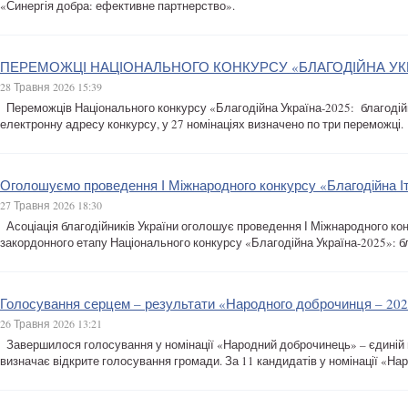
«Синергія добра: ефективне партнерство».
ПЕРЕМОЖЦІ НАЦІОНАЛЬНОГО КОНКУРСУ «БЛАГОДІЙНА УКРА
28 Травня 2026 15:39
Переможців Національного конкурсу «Благодійна Україна-2025: благодійні
електронну адресу конкурсу, у 27 номінаціях визначено по три переможці.
Оголошуємо проведення І Міжнародного конкурсу «Благодійна Іта
27 Травня 2026 18:30
Асоціація благодійників України оголошує проведення І Міжнародного конкурсу
закордонного етапу Національного конкурсу «Благодійна Україна-2025»: бла
Голосування серцем – результати «Народного доброчинця – 20
26 Травня 2026 13:21
Завершилося голосування у номінації «Народний доброчинець» – єдиній н
визначає відкрите голосування громади. За 11 кандидатів у номінації «Н