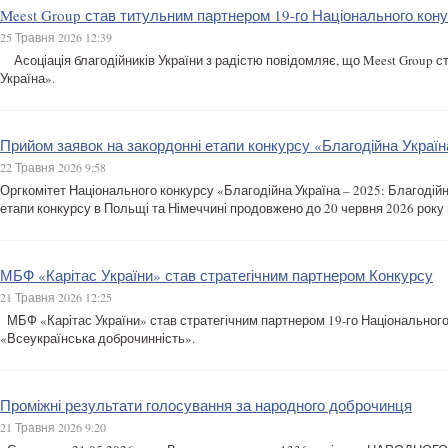
Meest Group став титульним партнером 19-го Національного кону
25 Травня 2026 12:39
Асоціація благодійників України з радістю повідомляє, що Meest Group с
Україна».
Прийом заявок на закордонні етапи конкурсу «Благодійна Украї
22 Травня 2026 9:58
Оргкомітет Національного конкурсу «Благодійна Україна – 2025: Благодійн
етапи конкурсу в Польщі та Німеччині продовжено до 20 червня 2026 року
МБФ «Карітас України» став стратегічним партнером Конкурсу
21 Травня 2026 12:25
МБФ «Карітас України» став стратегічним партнером 19-го Національного 
«Всеукраїнська доброчинність».
Проміжні результати голосування за народного доброчинця
21 Травня 2026 9:20