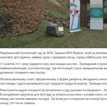
Національний ботанічний сад ім. М.М. Гришка НАН України, який за різном
наукових досліджень займає одне з провідних місць серед найбільших бо
25 жовтня 2011 року відкрито нову експозицію рослин «Трояндовий струмо
наймальовничіших куточків босаду. Ця експозиція стала завершальним ак
ділянкою топіарного мистецтва.
На мальовничому схилі, оформленому у формі джерела, висаджені унікальн
листопада і здатні витримувати до тридцяти градусів морозу. Троянди поє
Реалізувати задум спеціалістів ботанічного саду допомогли меценати – Асоц
Благодійники закупили для ботсаду ці унікальні рослини і силами своїх с
перед настанням зимових холодів. Загалом для створення експозиції було
понад 200 тисяч гривень.