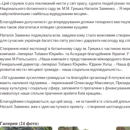
«Цей струмок із роз покликаний нести у світ красу, єднати людей різних п
Національного ботанічного саду ім. М.М. Гришка Наталія Заіменко. – Я пер
найулюбленішим і найбільш відвідуваним місцем».
Благодійники долучилися і до впорядкування ділянки топіарного мистецтв
яка також збагатилася ялівцем і розовими кущами.
Наталія Заіменко подякувала всім, завдяки кому стало можливим створення
для сучасних українців багатство світу рослин і дарувати насолоду від с
Створення нової експозиції в ботанічному саду ім. Гришка є частиною вели
компанія «Імперіал Тобакко Юкрейн» та Асоціація благодійників України. У
музею М.Рильського. «Наша компанія є представником міжнародного бізне
Генеральний директор «Імперіал Тобакко Юкрейн» Юджин Уолш. – Наша фабр
розвиток міста і місцевої громади – наша соціальна відповідальність».
«Об’єднаними зусиллями громадські та благодійні організації й потужні ко
мають належної підтримки, – переконаний Олександр Максимчук, Президен
нашу культурну і соціальну сферу, заповнити ті прогалини з фінансуванн
символізує наше спільне прагнення зробити Київ кращим».
Благодійники сподіваються, що цей захід – не останній в їх спільній діяльн
Наталії Заіменко, вже є ідея наступного проекту – створення шотландсько
Галерея
(24 фото)